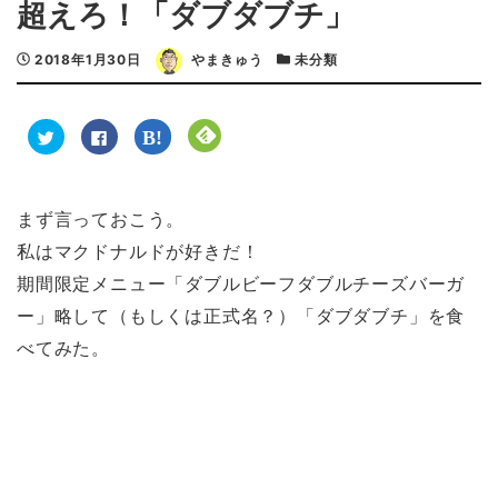
超えろ！「ダブダブチ」
2018年1月30日
やまきゅう
未分類
ク
F
ク
ク
リ
a
リ
リ
ッ
c
ッ
ッ
ク
e
ク
ク
し
b
し
し
て
o
て
て
T
o
は
F
まず言っておこう。
w
k
て
e
i
で
な
e
私はマクドナルドが好きだ！
t
共
ブ
d
t
有
ッ
l
e
す
ク
y
期間限定メニュー「ダブルビーフダブルチーズバーガ
r
る
マ
で
で
に
ー
購
ー」略して（もしくは正式名？）「ダブダブチ」を食
共
は
ク
読
有
ク
で
(
(
リ
共
新
べてみた。
新
ッ
有
し
し
ク
(
い
い
し
新
ウ
ウ
て
し
ィ
ィ
く
い
ン
ン
だ
ウ
ド
ド
さ
ィ
ウ
ウ
い
ン
で
で
(
ド
開
開
新
ウ
き
き
し
で
ま