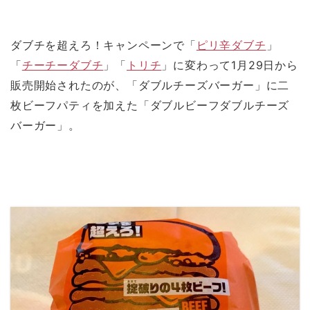
ま
い
開
す
す
ウ
き
)
)
ィ
ま
ン
す
ド
)
ダブチを超えろ！キャンペーンで「
ピリ辛ダブチ
」
ウ
で
開
「
チーチーダブチ
」「
トリチ
」に変わって1月29日から
き
ま
販売開始されたのが、「ダブルチーズバーガー」に二
す
)
枚ビーフパティを加えた「ダブルビーフダブルチーズ
バーガー」。