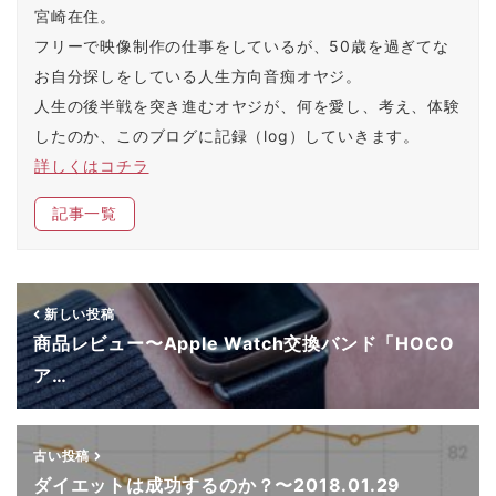
ン
だ
ウ
ド
宮崎在住。
ド
さ
ィ
ウ
ウ
い
ン
で
フリーで映像制作の仕事をしているが、50歳を過ぎてな
で
(
ド
開
開
新
ウ
き
お自分探しをしている人生方向音痴オヤジ。
き
し
で
ま
ま
い
開
す
す
ウ
き
)
人生の後半戦を突き進むオヤジが、何を愛し、考え、体験
)
ィ
ま
ン
す
したのか、このブログに記録（log）していきます。
ド
)
ウ
詳しくはコチラ
で
開
き
ま
記事一覧
す
)
新しい投稿
商品レビュー〜Apple Watch交換バンド「HOCO
ア…
古い投稿
ダイエットは成功するのか？〜2018.01.29