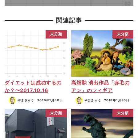
関連記事
未分類
未分類
ダイエットは成功するの
高畑勲 演出作品「赤毛の
か？〜2017.10.16
アン」のフィギア
やまきゅう
2018年1月30日
やまきゅう
2018年1月30日
未分類
未分類