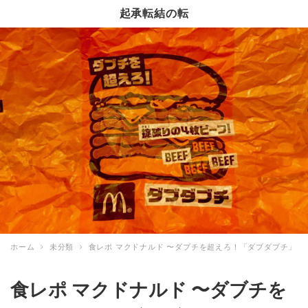
起承転結の転
ホーム
未分類
食レポ マクドナルド 〜ダブチを超えろ！「ダブダブチ」
食レポ マクドナルド 〜ダブチを