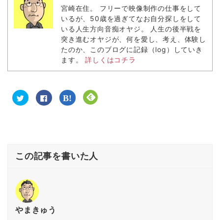
宮崎在住。 フリーで映像制作の仕事をして
いるが、50歳を過ぎてなお自分探しをして
いる人生方向音痴オヤジ。 人生の後半戦を
突き進むオヤジが、何を愛し、考え、体験し
たのか、このブログに記録（log）していき
ます。
詳しくはコチラ
ク
F
ク
ク
リ
a
リ
リ
ッ
c
ッ
ッ
ク
e
ク
ク
し
b
し
し
て
o
て
て
T
o
は
F
w
k
て
e
i
で
な
e
t
共
ブ
d
この記事を書いた人
t
有
ッ
l
e
す
ク
y
r
る
マ
で
で
に
ー
購
共
は
ク
読
有
ク
で
(
(
リ
共
新
新
ッ
有
し
し
ク
(
い
い
し
新
ウ
やまきゅう
ウ
て
し
ィ
ィ
く
い
ン