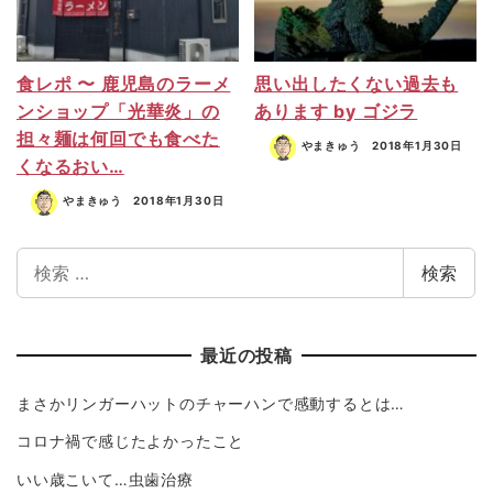
食レポ 〜 鹿児島のラーメ
思い出したくない過去も
ンショップ「光華炎」の
あります by ゴジラ
担々麺は何回でも食べた
やまきゅう
2018年1月30日
くなるおい…
やまきゅう
2018年1月30日
検索
最近の投稿
まさかリンガーハットのチャーハンで感動するとは…
コロナ禍で感じたよかったこと
いい歳こいて…虫歯治療