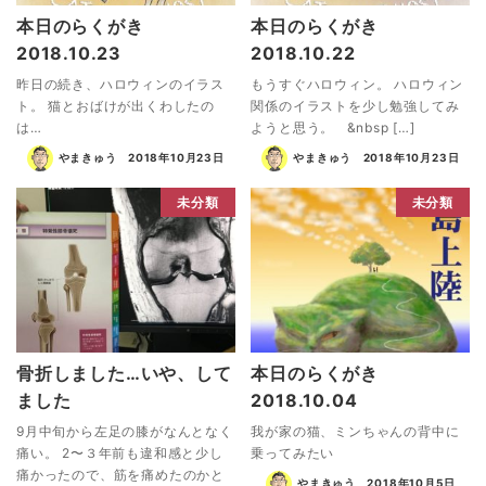
本日のらくがき
本日のらくがき
2018.10.23
2018.10.22
昨日の続き、ハロウィンのイラス
もうすぐハロウィン。 ハロウィン
ト。 猫とおばけが出くわしたの
関係のイラストを少し勉強してみ
は…
ようと思う。 &nbsp […]
やまきゅう
2018年10月23日
やまきゅう
2018年10月23日
未分類
未分類
骨折しました…いや、して
本日のらくがき
ました
2018.10.04
9月中旬から左足の膝がなんとなく
我が家の猫、ミンちゃんの背中に
痛い。 2〜３年前も違和感と少し
乗ってみたい
痛かったので、筋を痛めたのかと
やまきゅう
2018年10月5日