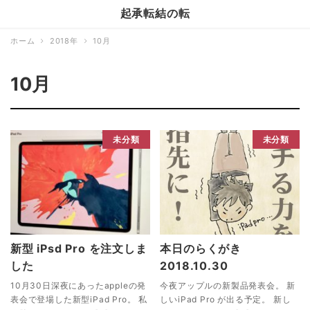
起承転結の転
ホーム
2018年
10月
10月
未分類
未分類
新型 iPsd Pro を注文しま
本日のらくがき
した
2018.10.30
10月30日深夜にあったappleの発
今夜アップルの新製品発表会。 新
表会で登場した新型iPad Pro。 私
しいiPad Pro が出る予定。 新し