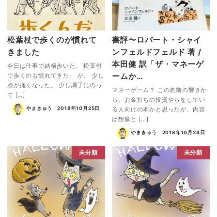
松葉杖で歩くのが慣れて
書評〜ロバート・シャイ
きました
ンフェルドフェルド 著 /
本田健 訳「ザ・マネーゲ
今日は仕事で結構歩いた。 松葉付
ームか…
で歩くのも慣れてきた。 が、 少し
膝が痛くなった。 少し調子にのっ
マネーゲーム？ この名前の響きか
て […]
ら、お金持ちの投資やらをしてい
やまきゅう
2018年10月25日
る人向けの本かと思ったが、内容
は想像と […]
やまきゅう
2018年10月24日
未分類
未分類