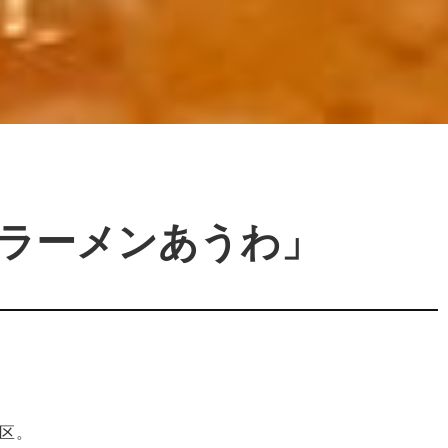
「ラーメンあうわ」
戦区。