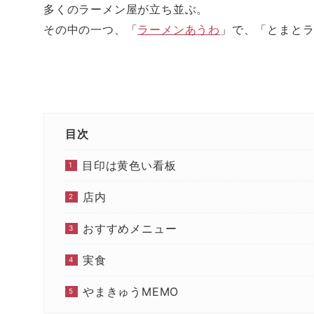
i
で
な
e
多くのラーメン屋が立ち並ぶ。
t
共
ブ
d
t
有
ッ
l
e
す
ク
y
その中の一つ、「
ラーメンあうわ
」で、「とまと
r
る
マ
で
で
に
ー
購
共
は
ク
読
有
ク
で
(
(
リ
共
新
新
ッ
有
し
し
ク
(
い
い
し
新
ウ
ウ
て
し
ィ
ィ
く
い
ン
ン
だ
ウ
ド
ド
さ
ィ
ウ
目次
ウ
い
ン
で
で
(
ド
開
開
新
ウ
き
き
し
で
ま
目印は黄色い看板
ま
い
開
す
す
ウ
き
)
)
ィ
ま
ン
す
店内
ド
)
ウ
で
おすすめメニュー
開
き
ま
す
実食
)
やまきゅうMEMO