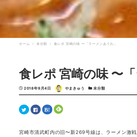
ホーム
未分類
食レポ 宮崎の味 〜「ラーメンあうわ」
食レポ 宮崎の味 〜
2018年9月4日
やまきゅう
未分類
ク
F
ク
ク
リ
a
リ
リ
ッ
c
ッ
ッ
ク
e
ク
ク
し
b
し
し
て
o
て
て
T
o
は
F
宮崎市清武町内の旧〜新269号線は、ラーメン激
w
k
て
e