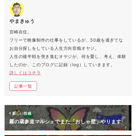
共
は
ク
読
有
ク
で
(
(
リ
共
新
新
ッ
有
し
し
ク
(
い
い
し
新
ウ
やまきゅう
ウ
て
し
ィ
ィ
く
い
ン
ン
だ
ウ
ド
宮崎在住。
ド
さ
ィ
ウ
ウ
い
ン
で
フリーで映像制作の仕事をしているが、50歳を過ぎてな
で
(
ド
開
開
新
ウ
き
お自分探しをしている人生方向音痴オヤジ。
き
し
で
ま
ま
い
開
す
す
ウ
き
)
人生の後半戦を突き進むオヤジが、何を愛し、考え、体験
)
ィ
ま
ン
す
したのか、このブログに記録（log）していきます。
ド
)
ウ
詳しくはコチラ
で
開
き
ま
記事一覧
す
)
新しい投稿
霧の蔵参道マルシェでまた「おしゃ壁」やります