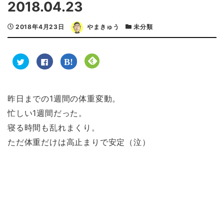
2018.04.23
2018年4月23日
やまきゅう
未分類
ク
F
ク
ク
リ
a
リ
リ
ッ
c
ッ
ッ
ク
e
ク
ク
し
b
し
し
て
o
て
て
T
o
は
F
昨日までの1週間の体重変動。
w
k
て
e
i
で
な
e
忙しい1週間だった。
t
共
ブ
d
t
有
ッ
l
e
す
ク
y
寝る時間も乱れまくり。
r
る
マ
で
で
に
ー
購
ただ体重だけは高止まりで安定（泣）
共
は
ク
読
有
ク
で
(
(
リ
共
新
新
ッ
有
し
し
ク
(
い
い
し
新
ウ
ウ
て
し
ィ
ィ
く
い
ン
ン
だ
ウ
ド
ド
さ
ィ
ウ
ウ
い
ン
で
で
(
ド
開
開
新
ウ
き
き
し
で
ま