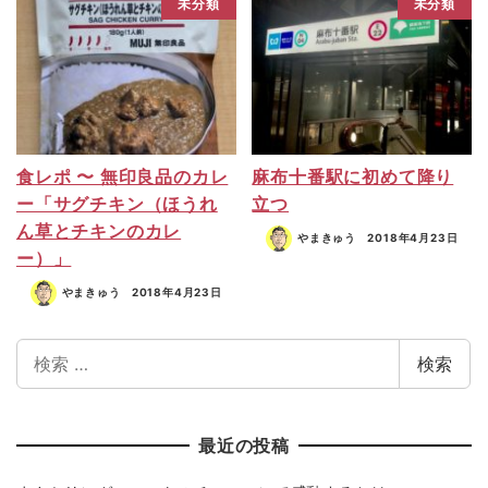
未分類
未分類
食レポ 〜 無印良品のカレ
麻布十番駅に初めて降り
ー「サグチキン（ほうれ
立つ
ん草とチキンのカレ
やまきゅう
2018年4月23日
ー）」
やまきゅう
2018年4月23日
検索
最近の投稿