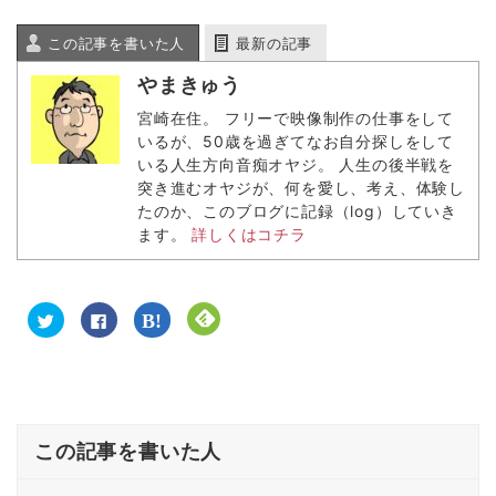
ま
い
開
す
す
ウ
き
)
)
ィ
ま
この記事を書いた人
最新の記事
ン
す
ド
)
ウ
やまきゅう
で
開
き
宮崎在住。 フリーで映像制作の仕事をして
ま
いるが、50歳を過ぎてなお自分探しをして
す
)
いる人生方向音痴オヤジ。 人生の後半戦を
突き進むオヤジが、何を愛し、考え、体験し
たのか、このブログに記録（log）していき
ます。
詳しくはコチラ
ク
F
ク
ク
リ
a
リ
リ
ッ
c
ッ
ッ
ク
e
ク
ク
し
b
し
し
て
o
て
て
T
o
は
F
w
k
て
e
i
で
な
e
t
共
ブ
d
この記事を書いた人
t
有
ッ
l
e
す
ク
y
r
る
マ
で
で
に
ー
購