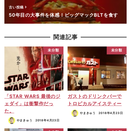
古い投稿
50年目の大事件を体感！ビッグマックBLTを食す
関連記事
未分類
未分類
「STAR WARS 最後のジ
ガストのドリンクバーで
ェダイ」は衝撃作だっ
トロピカルアイスティー
た。
やまきゅう
2018年4月23日
やまきゅう
2018年4月23日