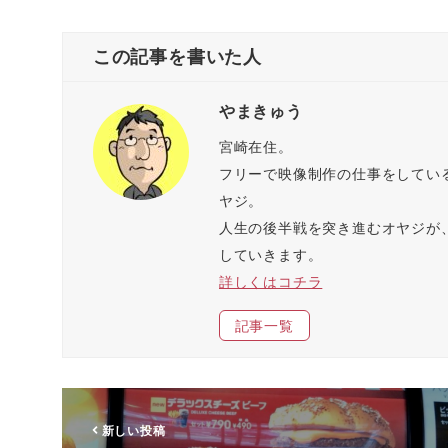
T
o
は
F
w
k
て
e
i
で
な
e
t
共
ブ
d
この記事を書いた人
t
有
ッ
l
e
す
ク
y
r
る
マ
で
で
に
ー
購
共
は
ク
読
やまきゅう
有
ク
で
(
(
リ
共
新
新
ッ
有
し
宮崎在住。
し
ク
(
い
い
し
新
ウ
フリーで映像制作の仕事をしてい
ウ
て
し
ィ
ィ
く
い
ン
ン
だ
ウ
ド
ヤジ。
ド
さ
ィ
ウ
ウ
い
ン
で
人生の後半戦を突き進むオヤジが、
で
(
ド
開
開
新
ウ
き
していきます。
き
し
で
ま
ま
い
開
す
詳しくはコチラ
す
ウ
き
)
)
ィ
ま
ン
す
ド
)
記事一覧
ウ
で
開
き
ま
す
)
新しい投稿