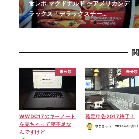
食レポ マクドナルド 〜アメリカンデ
ラックス「デラックスチー…
未分類
未分類
WWDC17のキーノート
確定申告2017終了！
を見ちゃって寝不足な
やまきゅう
2017年10月3
んですけど