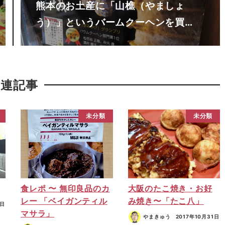
熊本のお土産に「山樵（やましょ
う）」というバームクーヘンを買…
関連記事
未分類
未分類
食レポ 〜 無印良品のカ
大阪のたこ焼き・お好
レー 「ベイガンティル
み焼き〜「たこ八」
1日
マサラ」
やまきゅう
2017年10月31日