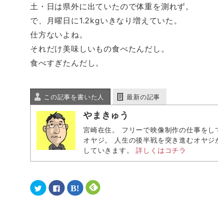
i
で
な
e
土・日は県外に出ていたので体重を測れず。
t
共
ブ
d
t
有
ッ
l
e
す
ク
y
で、月曜日に1.2kgいきなり増えていた。
r
る
マ
で
で
に
ー
購
仕方ないよね。
共
は
ク
読
有
ク
で
(
(
リ
共
新
それだけ美味しいもの食べたんだし。
新
ッ
有
し
し
ク
(
い
食べすぎたんだし。
い
し
新
ウ
ウ
て
し
ィ
ィ
く
い
ン
ン
だ
ウ
ド
ド
さ
ィ
ウ
ウ
い
ン
で
この記事を書いた人
最新の記事
で
(
ド
開
開
新
ウ
き
き
し
で
ま
やまきゅう
ま
い
開
す
す
ウ
き
)
宮崎在住。 フリーで映像制作の仕事をし
)
ィ
ま
ン
す
オヤジ。 人生の後半戦を突き進むオヤジ
ド
)
ウ
していきます。
詳しくはコチラ
で
開
き
ま
す
)
ク
F
ク
ク
リ
a
リ
リ
ッ
c
ッ
ッ
ク
e
ク
ク
し
b
し
し
て
o
て
て