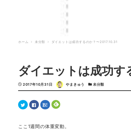
ホーム
未分類
ダイエットは成功するのか？〜2017.10.31
ダイエットは成功するの
2017年10月31日
やまきゅう
未分類
ク
F
ク
ク
リ
a
リ
リ
ッ
c
ッ
ッ
ク
e
ク
ク
し
b
し
し
て
o
て
て
T
o
は
F
ここ1週間の体重変動。
w
k
て
e