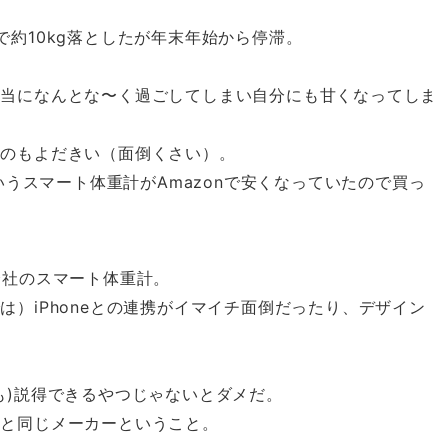
約10kg落としたが年末年始から停滞。
本当になんとな〜く過ごしてしまい自分にも甘くなってしま
むのもよだきい（面倒くさい）。
いうスマート体重計がAmazonで安くなっていたので買っ
の会社のスマート体重計。
）iPhoneとの連携がイマイチ面倒だったり、デザイン
も)説得できるやつじゃないとダメだ。
のと同じメーカーということ。