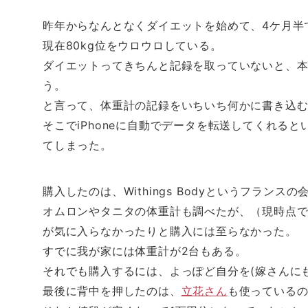
し
b
し
し
て
o
て
て
T
o
は
F
昨年からなんとなくダイエットを始めて、4ケ月半で
w
k
て
e
i
で
な
e
現在80kg位をウロウロしている。
t
共
ブ
d
t
有
ッ
l
e
す
ク
y
ダイエットってきちんと記録を取っていないと、
r
る
マ
で
で
に
ー
購
う。
共
は
ク
読
有
ク
で
(
(
リ
共
新
と言って、体重計の記録をいちいち何かに書き込
新
ッ
有
し
し
ク
(
い
そこでiPhoneに自動でデータを転送してくれると
い
し
新
ウ
ウ
て
し
ィ
てしまった。
ィ
く
い
ン
ン
だ
ウ
ド
ド
さ
ィ
ウ
ウ
い
ン
で
で
(
ド
開
開
新
ウ
き
購入したのは、Withings Bodyというフランス
き
し
で
ま
ま
い
開
す
オムロンやタニタの体重計も調べたが、（現時点では
す
ウ
き
)
)
ィ
ま
ン
す
が気に入らなかったりと購入には至らなかった。
ド
)
ウ
すでに我が家には体重計が2台もある。
で
開
き
それでも購入するには、よっぽど自分を(嫁さんに
ま
す
最後に背中を押したのは、
立花さん
も使っている
)