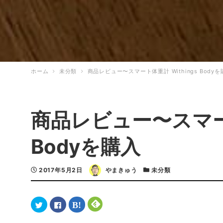
ホーム
未分類
商品レビュー〜スマート体重計 Withings Bodyを
商品レビュー〜スマート
Bodyを購入
2017年5月2日
やまきゅう
未分類
ク
F
ク
ク
リ
a
リ
リ
ッ
c
ッ
ッ
ク
e
ク
ク