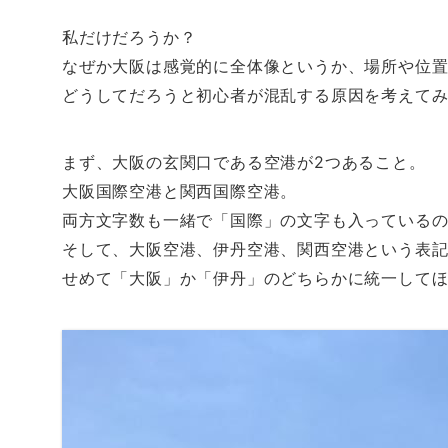
し
b
し
し
て
o
て
て
T
o
は
F
私だけだろうか？
w
k
て
e
i
で
な
e
なぜか大阪は感覚的に全体像というか、場所や位
t
共
ブ
d
t
有
ッ
l
e
す
ク
y
どうしてだろうと初心者が混乱する原因を考えて
r
る
マ
で
で
に
ー
購
共
は
ク
読
有
ク
で
(
(
リ
共
新
まず、大阪の玄関口である空港が2つあること。
新
ッ
有
し
し
ク
(
い
い
し
新
ウ
大阪国際空港と関西国際空港。
ウ
て
し
ィ
ィ
く
い
ン
両方文字数も一緒で「国際」の文字も入っている
ン
だ
ウ
ド
ド
さ
ィ
ウ
そして、大阪空港、伊丹空港、関西空港という表
ウ
い
ン
で
で
(
ド
開
開
新
ウ
き
せめて「大阪」か「伊丹」のどちらかに統一して
き
し
で
ま
ま
い
開
す
す
ウ
き
)
)
ィ
ま
ン
す
ド
)
ウ
で
開
き
ま
す
)