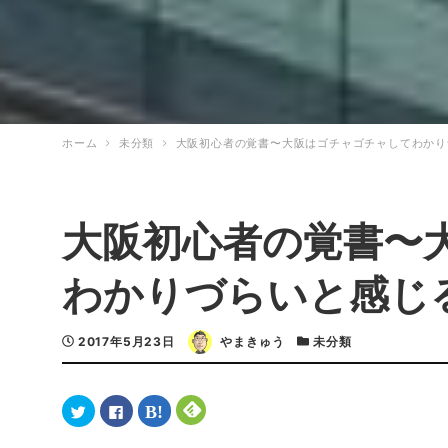
ホーム
未分類
大阪初心者の覚書〜大阪はゴチャゴチャしてわかり
大阪初心者の覚書〜
わかりづらいと感じ
2017年5月23日
やまきゅう
未分類
ク
F
ク
ク
リ
a
リ
リ
ッ
c
ッ
ッ
ク
e
ク
ク