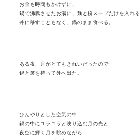
i
で
な
e
お金も時間もかけずに、
t
共
ブ
d
t
有
ッ
l
e
す
ク
y
鍋で沸騰させたお湯に、麺と粉スープだけを入れ
r
る
マ
で
で
に
ー
購
丼に移すこともなく、鍋のまま食べる。
共
は
ク
読
有
ク
で
(
(
リ
共
新
新
ッ
有
し
し
ク
(
い
い
し
新
ウ
ウ
て
し
ィ
ィ
く
い
ン
ン
だ
ウ
ド
ド
さ
ィ
ウ
ウ
い
ン
で
ある夜、月がとてもきれいだったので
で
(
ド
開
開
新
ウ
き
き
し
で
ま
鍋と箸を持って外へ出た。
ま
い
開
す
す
ウ
き
)
)
ィ
ま
ン
す
ド
)
ウ
で
開
き
ま
す
ひんやりとした空気の中
)
鍋の中にユラユラと映り込む月の光と、
夜空に輝く月を眺めながら