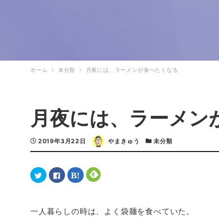
ホーム
未分類
月夜には、ラーメンが食べたくなる
月夜には、ラーメン
2019年3月22日
やまきゅう
未分類
ク
F
ク
ク
リ
a
リ
リ
ッ
c
ッ
ッ
ク
e
ク
ク
し
b
し
し
て
o
て
て
T
o
は
F
一人暮らしの時は、よく袋麺を食べていた。
w
k
て
e