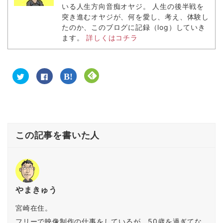
いる人生方向音痴オヤジ。 人生の後半戦を
突き進むオヤジが、何を愛し、考え、体験し
たのか、このブログに記録（log）していき
ます。
詳しくはコチラ
ク
F
ク
ク
リ
a
リ
リ
ッ
c
ッ
ッ
ク
e
ク
ク
し
b
し
し
て
o
て
て
T
o
は
F
w
k
て
e
i
で
な
e
t
共
ブ
d
この記事を書いた人
t
有
ッ
l
e
す
ク
y
r
る
マ
で
で
に
ー
購
共
は
ク
読
有
ク
で
(
(
リ
共
新
新
ッ
有
し
し
ク
(
い
い
し
新
ウ
やまきゅう
ウ
て
し
ィ
ィ
く
い
ン
ン
だ
ウ
ド
宮崎在住。
ド
さ
ィ
ウ
ウ
い
ン
で
フリーで映像制作の仕事をしているが、50歳を過ぎてな