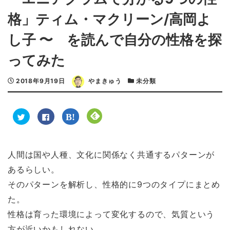
格」ティム・マクリーン/高岡よ
し子 〜 を読んで自分の性格を探
ってみた
2018年9月19日
やまきゅう
未分類
ク
F
ク
ク
リ
a
リ
リ
ッ
c
ッ
ッ
ク
e
ク
ク
し
b
し
し
て
o
て
て
T
o
は
F
人間は国や人種、文化に関係なく共通するパターンが
w
k
て
e
i
で
な
e
あるらしい。
t
共
ブ
d
t
有
ッ
l
e
す
ク
y
そのパターンを解析し、性格的に9つのタイプにまとめ
r
る
マ
で
で
に
ー
購
た。
共
は
ク
読
有
ク
で
(
(
リ
共
新
性格は育った環境によって変化するので、気質という
新
ッ
有
し
し
ク
(
い
方が近いかもしれない。