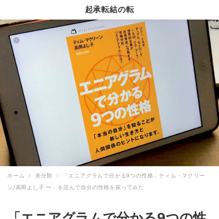
起承転結の転
ホーム
未分類
「エニアグラムで分かる9つの性格」ティム・マクリー
ン/高岡よし子 〜 を読んで自分の性格を探ってみた
「エニアグラムで分かる9つの性