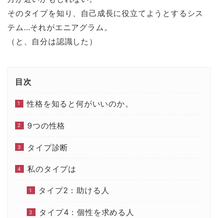
い
し
新
ウ
ウ
て
し
ィ
そのタイプを知り、自己成長に役立てようとするシス
ィ
く
い
ン
ン
だ
ウ
ド
ド
さ
ィ
ウ
テム…それがエニアグラム。
ウ
い
ン
で
で
(
ド
開
（と、自分は認識した）
開
新
ウ
き
き
し
で
ま
ま
い
開
す
す
ウ
き
)
)
ィ
ま
ン
す
ド
)
目次
ウ
で
開
き
性格を知ると何がいいのか。
ま
す
)
9つの性格
タイプ診断
私のタイプは
タイプ2：助ける人
タイプ4：個性を求める人