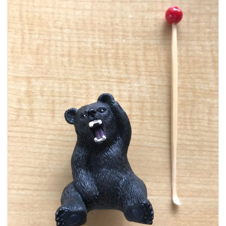
ン
す
ド
)
ウ
で
開
き
ま
す
)