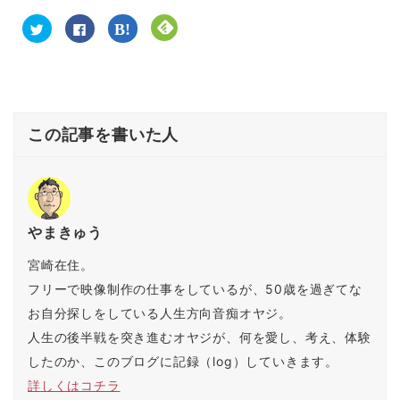
ク
F
ク
ク
リ
a
リ
リ
ッ
c
ッ
ッ
ク
e
ク
ク
し
b
し
し
て
o
て
て
T
o
は
F
w
k
て
e
i
で
な
e
t
共
ブ
d
この記事を書いた人
t
有
ッ
l
e
す
ク
y
r
る
マ
で
で
に
ー
購
共
は
ク
読
有
ク
で
(
(
リ
共
新
新
ッ
有
し
し
ク
(
い
い
し
新
ウ
やまきゅう
ウ
て
し
ィ
ィ
く
い
ン
ン
だ
ウ
ド
宮崎在住。
ド
さ
ィ
ウ
ウ
い
ン
で
フリーで映像制作の仕事をしているが、50歳を過ぎてな
で
(
ド
開
開
新
ウ
き
お自分探しをしている人生方向音痴オヤジ。
き
し
で
ま
ま
い
開
す
す
ウ
き
)
人生の後半戦を突き進むオヤジが、何を愛し、考え、体験
)
ィ
ま
ン
す
したのか、このブログに記録（log）していきます。
ド
)
ウ
詳しくはコチラ
で