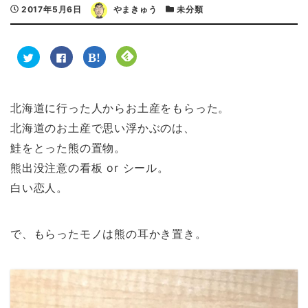
2017年5月6日
やまきゅう
未分類
ク
F
ク
ク
リ
a
リ
リ
ッ
c
ッ
ッ
ク
e
ク
ク
し
b
し
し
て
o
て
て
T
o
は
F
北海道に行った人からお土産をもらった。
w
k
て
e
i
で
な
e
北海道のお土産で思い浮かぶのは、
t
共
ブ
d
t
有
ッ
l
e
す
ク
y
鮭をとった熊の置物。
r
る
マ
で
で
に
ー
購
熊出没注意の看板 or シール。
共
は
ク
読
有
ク
で
(
(
リ
共
新
白い恋人。
新
ッ
有
し
し
ク
(
い
い
し
新
ウ
ウ
て
し
ィ
ィ
く
い
ン
で、もらったモノは熊の耳かき置き。
ン
だ
ウ
ド
ド
さ
ィ
ウ
ウ
い
ン
で
で
(
ド
開
開
新
ウ
き
き
し
で
ま
ま
い
開
す
す
ウ
き
)
)
ィ
ま