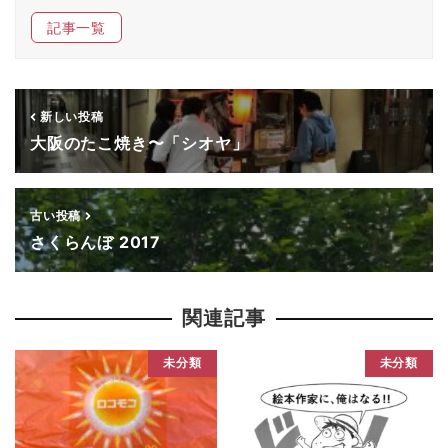
開
き
ま
記事一覧
す
)
新しい投稿
大阪のたこ焼き〜「シオヤ」
古い投稿
さくらんぼ 2017
関連記事
未分類
未分類