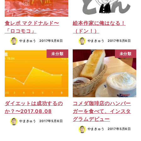
食レポ マクドナルド〜
絵本作家に俺はなる！
「ロコモコ」
（ドン！）
やまきゅう
2017年5月6日
やまきゅう
2017年5月6日
未分類
未分類
ダイエットは成功するの
コメダ珈琲店のハンバー
か？〜2017.08.08
ガーを食べて、インスタ
グラムデビュー
やまきゅう
2017年5月6日
やまきゅう
2017年5月6日