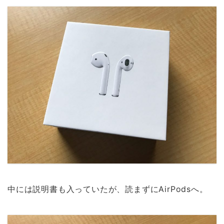
ま
い
開
す
す
ウ
き
)
)
ィ
ま
ン
す
ド
)
ウ
で
開
き
ま
す
)
中には説明書も入っていたが、読まずにAirPodsへ。