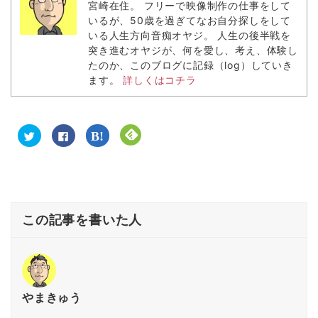
宮崎在住。 フリーで映像制作の仕事をして
いるが、50歳を過ぎてなお自分探しをして
いる人生方向音痴オヤジ。 人生の後半戦を
突き進むオヤジが、何を愛し、考え、体験し
たのか、このブログに記録（log）していき
ます。
詳しくはコチラ
ク
F
ク
ク
リ
a
リ
リ
ッ
c
ッ
ッ
ク
e
ク
ク
し
b
し
し
て
o
て
て
T
o
は
F
w
k
て
e
i
で
な
e
t
共
ブ
d
この記事を書いた人
t
有
ッ
l
e
す
ク
y
r
る
マ
で
で
に
ー
購
共
は
ク
読
有
ク
で
(
(
リ
共
新
新
ッ
有
し
し
ク
(
い
い
し
新
ウ
やまきゅう
ウ
て
し
ィ
ィ
く
い
ン