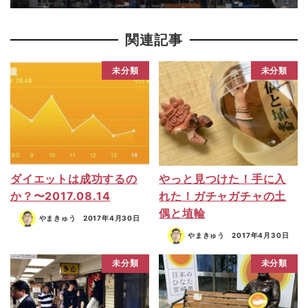
関連記事
未分類
未分類
ダイエットは成功するの
やっと見つけた！手に入
か？〜2017.08.14
れた！ガチャガチャの土
偶と埴輪
やまきゅう
2017年4月30日
やまきゅう
2017年4月30日
未分類
未分類