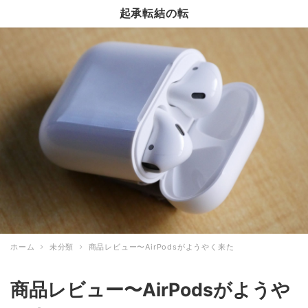
起承転結の転
ホーム
未分類
商品レビュー〜AirPodsがようやく来た
商品レビュー〜AirPodsがようや