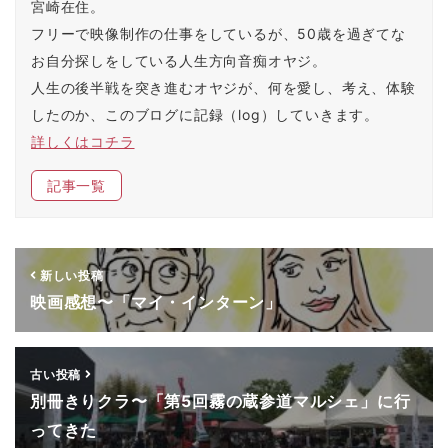
ン
だ
ウ
ド
宮崎在住。
ド
さ
ィ
ウ
ウ
い
ン
で
フリーで映像制作の仕事をしているが、50歳を過ぎてな
で
(
ド
開
開
新
ウ
き
お自分探しをしている人生方向音痴オヤジ。
き
し
で
ま
ま
い
開
す
す
ウ
き
)
人生の後半戦を突き進むオヤジが、何を愛し、考え、体験
)
ィ
ま
ン
す
したのか、このブログに記録（log）していきます。
ド
)
ウ
詳しくはコチラ
で
開
き
ま
記事一覧
す
)
新しい投稿
映画感想〜「マイ・インターン」
古い投稿
別冊きりクラ〜「第5回霧の蔵参道マルシェ」に行
ってきた