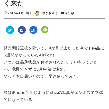
く来た
2017年4月30日
やまきゅう
未分類
ク
F
ク
ク
リ
a
リ
リ
ッ
c
ッ
ッ
ク
e
ク
ク
し
b
し
し
て
o
て
て
T
o
は
F
発売開始直後を除いて、4か月以上たった今でも納品に
w
k
て
e
i
で
な
e
6週間かかっているAirPods。
t
共
ブ
d
t
有
ッ
l
e
す
ク
y
いつかは品薄状態が解消されるだろうと待っていた
r
る
マ
で
で
に
ー
購
が、我慢できずに3月中旬に注文。
共
は
ク
読
有
ク
で
(
(
リ
共
新
やっと本日届いたので、早速使ってみた。
新
ッ
有
し
し
ク
(
い
い
し
新
ウ
ウ
て
し
ィ
ィ
く
い
ン
箱はiPhoneと同じように商品の写真がエンボスで立体
ン
だ
ウ
ド
ド
さ
ィ
ウ
的になっている。
ウ
い
ン
で
で
(
ド
開
開
新
ウ
き
き
し
で
ま