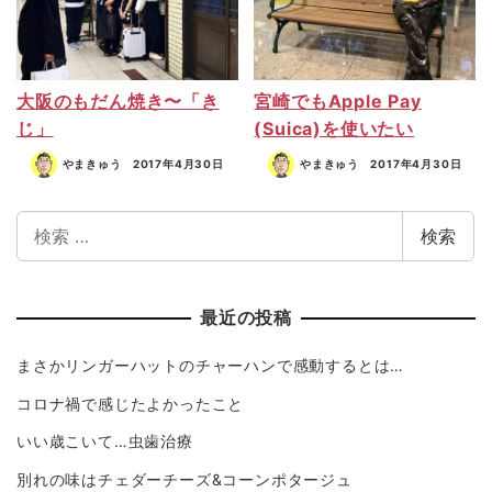
大阪のもだん焼き〜「き
宮崎でもApple Pay
じ」
(Suica)を使いたい
やまきゅう
2017年4月30日
やまきゅう
2017年4月30日
検索
最近の投稿
まさかリンガーハットのチャーハンで感動するとは…
コロナ禍で感じたよかったこと
いい歳こいて…虫歯治療
別れの味はチェダーチーズ&コーンポタージュ