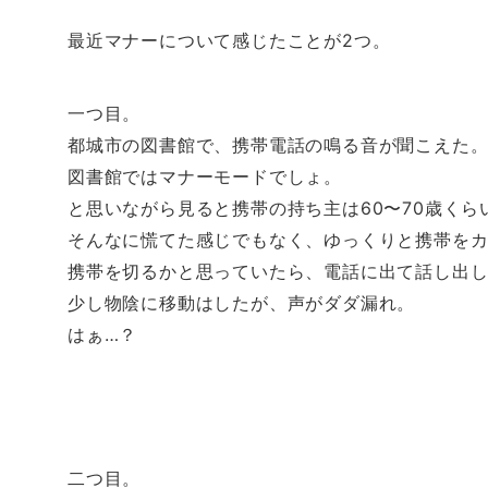
し
b
し
し
て
o
て
て
T
o
は
F
最近マナーについて感じたことが2つ。
w
k
て
e
i
で
な
e
t
共
ブ
d
t
有
ッ
l
e
す
ク
y
一つ目。
r
る
マ
で
で
に
ー
購
共
は
ク
読
都城市の図書館で、携帯電話の鳴る音が聞こえた
有
ク
で
(
(
リ
共
新
図書館ではマナーモードでしょ。
新
ッ
有
し
し
ク
(
い
い
し
新
ウ
と思いながら見ると携帯の持ち主は60〜70歳くら
ウ
て
し
ィ
ィ
く
い
ン
そんなに慌てた感じでもなく、ゆっくりと携帯を
ン
だ
ウ
ド
ド
さ
ィ
ウ
携帯を切るかと思っていたら、電話に出て話し出
ウ
い
ン
で
で
(
ド
開
開
新
ウ
き
少し物陰に移動はしたが、声がダダ漏れ。
き
し
で
ま
ま
い
開
す
はぁ…？
す
ウ
き
)
)
ィ
ま
ン
す
ド
)
ウ
で
開
き
ま
す
)
二つ目。