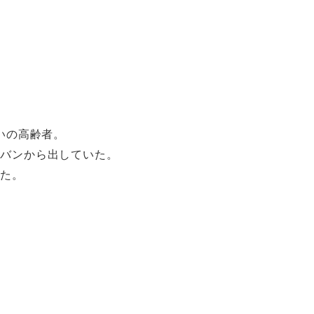
。
いの高齢者。
カバンから出していた。
した。