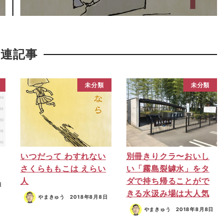
関連記事
未分類
未分類
いつだって わすれない
別冊きりクラ〜おいし
さくらももこは えらい
い「霧島裂罅水」をタ
人
ダで持ち帰ることがで
日
きる水汲み場は大人気
やまきゅう
2018年8月8日
やまきゅう
2018年8月8日