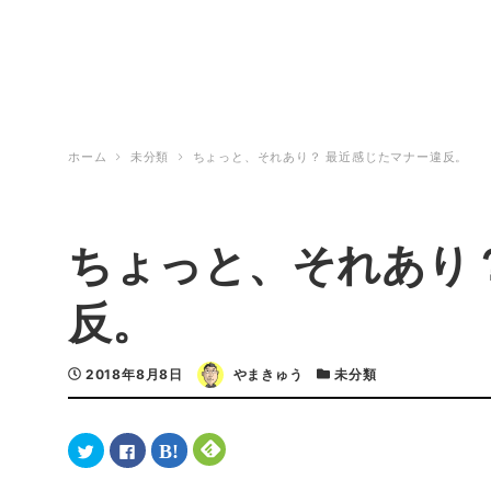
ホーム
未分類
ちょっと、それあり？ 最近感じたマナー違反。
ちょっと、それあり
反。
2018年8月8日
やまきゅう
未分類
ク
F
ク
ク
リ
a
リ
リ
ッ
c
ッ
ッ
ク
e
ク
ク