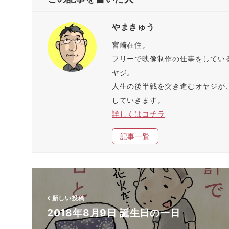
e
す
ク
y
r
る
マ
で
で
に
ー
購
共
は
ク
読
やまきゅう
有
ク
で
(
(
リ
共
新
新
ッ
有
し
宮崎在住。
し
ク
(
い
い
し
新
ウ
フリーで映像制作の仕事をしてい
ウ
て
し
ィ
ィ
く
い
ン
ン
だ
ウ
ド
ヤジ。
ド
さ
ィ
ウ
ウ
い
ン
で
人生の後半戦を突き進むオヤジが、
で
(
ド
開
開
新
ウ
き
していきます。
き
し
で
ま
ま
い
開
す
詳しくはコチラ
す
ウ
き
)
)
ィ
ま
ン
す
ド
)
記事一覧
ウ
で
開
き
ま
す
)
新しい投稿
2018年8月9日 誕生日の一日