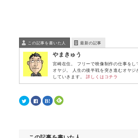
この記事を書いた人
最新の記事
やまきゅう
宮崎在住。 フリーで映像制作の仕事をし
オヤジ。 人生の後半戦を突き進むオヤジ
していきます。
詳しくはコチラ
ク
F
ク
ク
リ
a
リ
リ
ッ
c
ッ
ッ
ク
e
ク
ク
し
b
し
し
て
o
て
て
T
o
は
F
w
k
て
e
i
で
な
e
t
共
ブ
d
この記事を書いた人
t
有
ッ
l